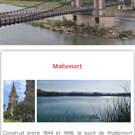
© Monia
Mallemort
l'église Sa...
le lac de Malle...
Construit entre 1844 et 1848, le pont de Mallemort