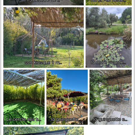
son kiosque à m...
la mare vivante...
Le cercle des b...
la guinguette, ...
la guinguette e...